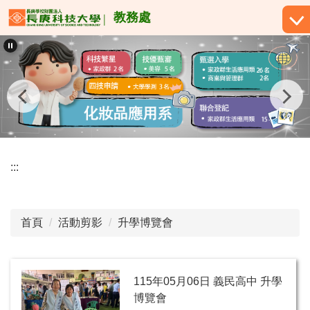
跳
教務處
到
主
要
內
容
區
:::
首頁
活動剪影
升學博覽會
115年05月06日 義民高中 升學
博覽會