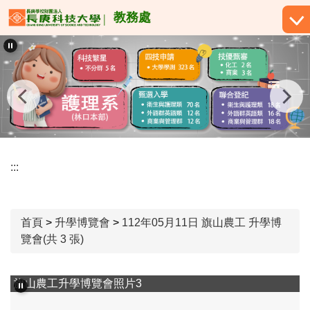
跳
教務處
到
主
要
內
容
區
:::
首頁
>
升學博覽會
>
112年05月11日 旗山農工 升學博
覽會(共 3 張)
旗山農工升學博覽會照片3