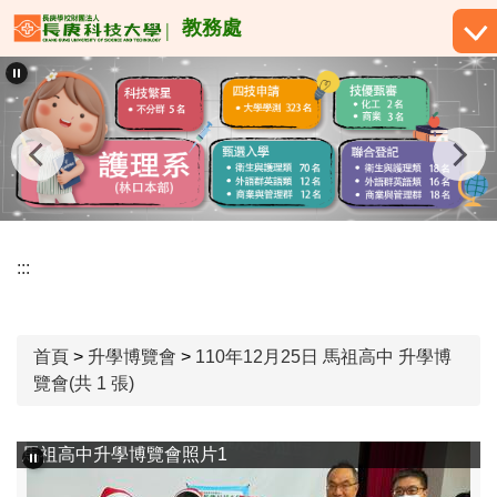
跳
教務處
到
主
要
內
容
區
:::
首頁
>
升學博覽會
>
110年12月25日 馬祖高中 升學博
覽會(共 1 張)
馬祖高中升學博覽會照片1