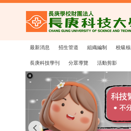
跳
到
主
要
內
容
區
最新消息
招生管道
組織編制
校級核
長庚科技學刊
分眾導覽
活動剪影