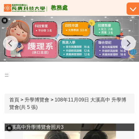
跳
教務處
到
主
要
內
容
區
:::
首頁
>
升學博覽會
>
108年11月09日 大溪高中 升學博
覽會(共 5 張)
大溪高中升學博覽會照片3