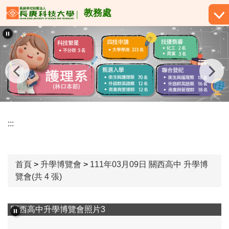
跳
教務處
到
主
要
內
容
區
:::
首頁
>
升學博覽會
>
111年03月09日 關西高中 升學博
覽會(共 4 張)
關西高中升學博覽會照片3