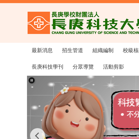
跳
到
主
要
內
容
區
最新消息
招生管道
組織編制
校級核
長庚科技學刊
分眾導覽
活動剪影