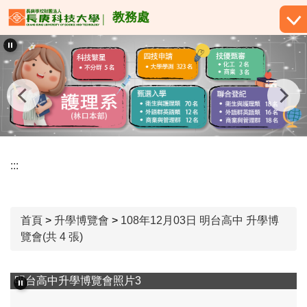
跳
教務處
到
主
要
內
容
區
:::
首頁
>
升學博覽會
>
108年12月03日 明台高中 升學博
覽會(共 4 張)
明台高中升學博覽會照片3