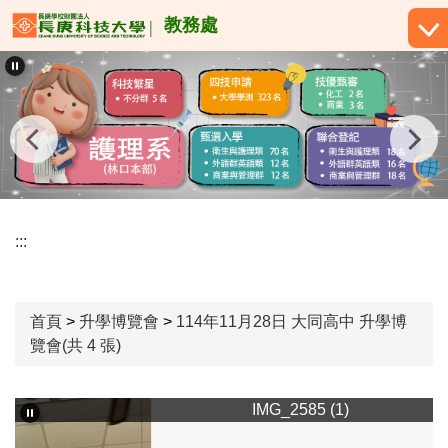
跳
教務處
到
主
要
內
容
區
:::
首頁
>
升學博覽會
>
114年11月28日 大同高中 升學博
覽會(共 4 張)
IMG_2585 (1)