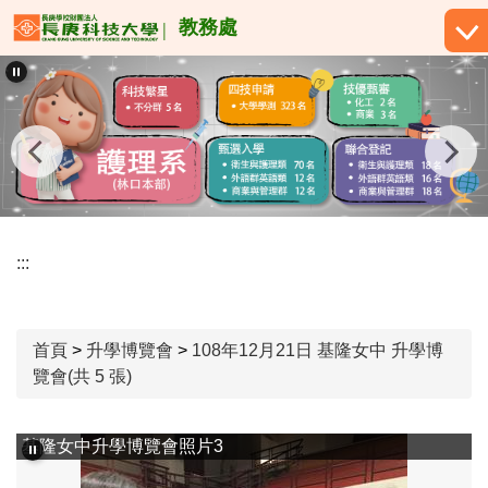
跳
教務處
到
主
要
內
容
區
:::
首頁
>
升學博覽會
>
108年12月21日 基隆女中 升學博
覽會(共 5 張)
基隆女中升學博覽會照片3