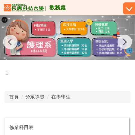
跳
教務處
到
主
要
內
容
區
:::
首頁
分眾導覽
在學學生
修業科目表