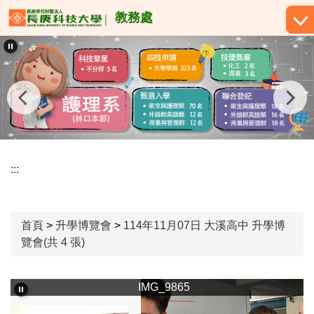
跳
教務處
到
主
要
內
容
區
:::
首頁
>
升學博覽會
>
114年11月07日 大溪高中 升學博
覽會(共 4 張)
IMG_9865