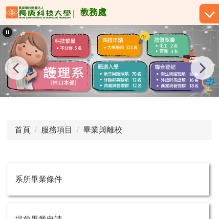
跳
教務處
到
主
要
內
容
區
首頁
服務項目
畢業與離校
系所畢業條件