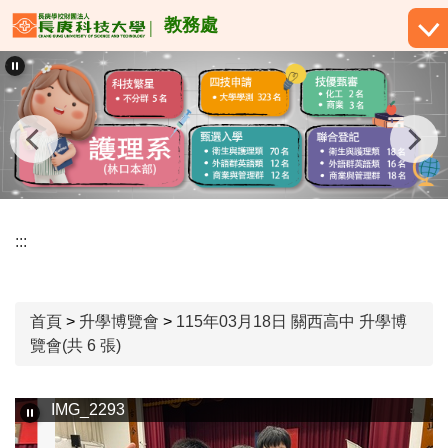
跳
教務處
到
主
要
內
容
區
:::
首頁
>
升學博覽會
>
115年03月18日 關西高中 升學博
覽會(共 6 張)
IMG_2293
I