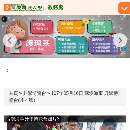
跳
教務處
到
主
要
內
容
區
:::
首頁
>
升學博覽會
>
107年05月16日 蘇澳海事 升學博
覽會(共 4 張)
蘇澳海事升學博覽會照片3