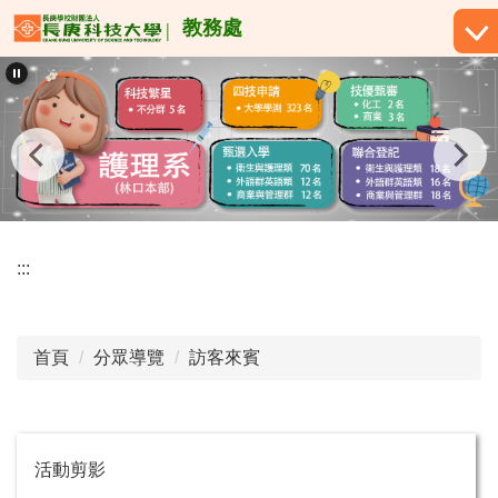
跳
教務處
到
主
要
內
容
區
:::
首頁
分眾導覽
訪客來賓
活動剪影