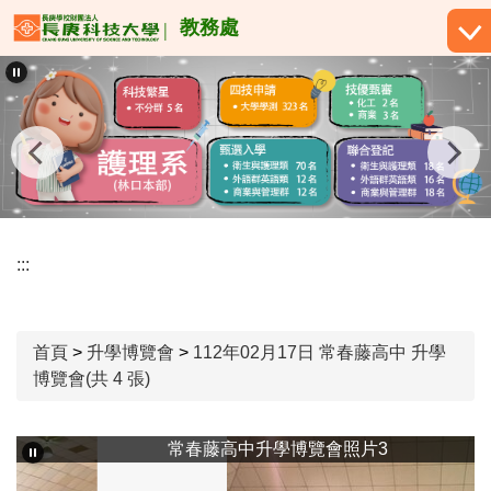
跳
教務處
到
主
要
內
容
區
:::
首頁
>
升學博覽會
>
112年02月17日 常春藤高中 升學
博覽會(共 4 張)
常春藤高中升學博覽會照片3