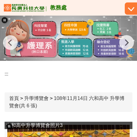
跳
教務處
到
主
要
內
容
區
:::
首頁
>
升學博覽會
>
108年11月14日 六和高中 升學博
覽會(共 6 張)
六和高中升學博覽會照片3