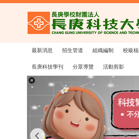
跳
到
主
要
內
容
區
最新消息
招生管道
組織編制
校級核
長庚科技學刊
分眾導覽
活動剪影