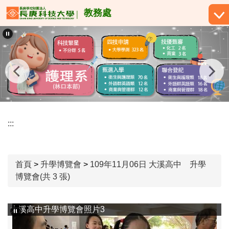
跳
教務處
到
主
要
內
容
區
:::
首頁
>
升學博覽會
>
109年11月06日 大溪高中 升學
博覽會(共 3 張)
大溪高中升學博覽會照片3