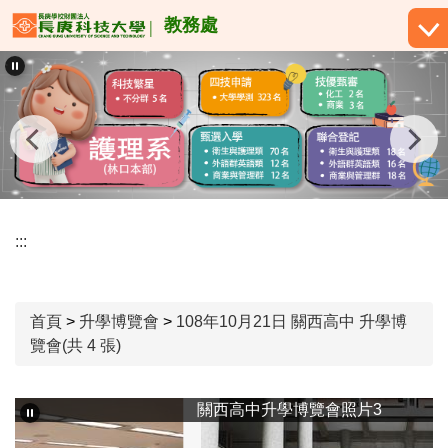
跳
教務處
到
主
要
內
容
區
:::
首頁
>
升學博覽會
>
108年10月21日 關西高中 升學博
覽會(共 4 張)
關西高中升學博覽會照片3