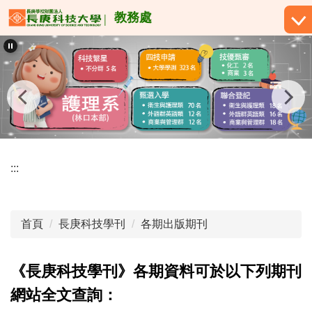
跳
教務處
到
主
要
內
容
區
:::
首頁
長庚科技學刊
各期出版期刊
《長庚科技學刊》各期資料可於以下列期刊
網站全文查詢：