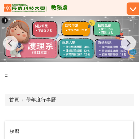
跳
教務處
到
主
要
內
容
區
:::
首頁
學年度行事曆
校曆