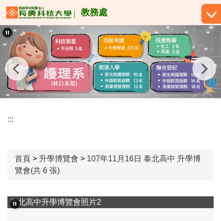
跳
教務處
到
主
要
內
容
區
:::
首頁
>
升學博覽會
>
107年11月16日 泰北高中 升學博
覽會(共 6 張)
泰北高中升學博覽會照片3