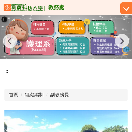
跳
教務處
到
主
要
內
容
區
:::
首頁
組織編制
副教務長