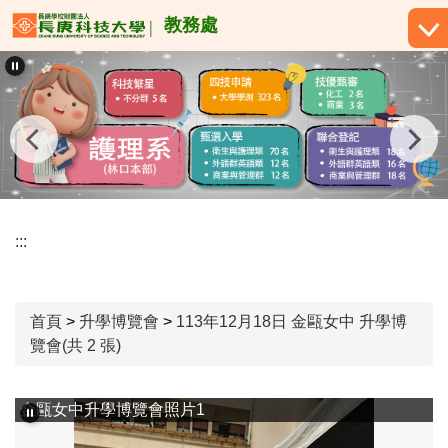
跳
教務處
到
主
要
內
容
區
:::
首頁
>
升學博覽會
>
113年12月18日 金甌女中 升學博
覽會(共 2 張)
金甌女中升學博覽會照片1