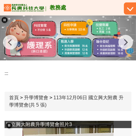
跳
教務處
到
主
要
內
容
區
:::
首頁
>
升學博覽會
>
113年12月06日 國立興大附農 升
學博覽會(共 5 張)
國立興大附農升學博覽會照片3