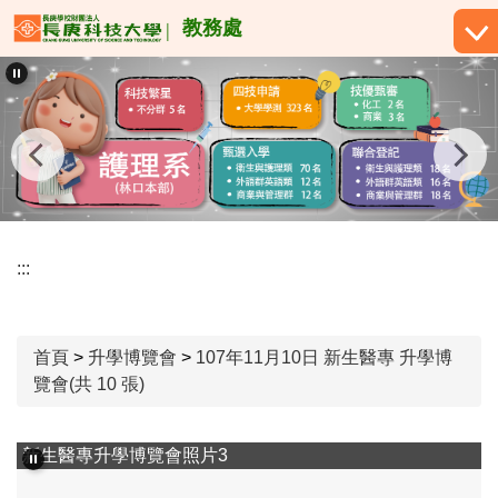
跳
教務處
到
主
要
內
容
區
:::
首頁
>
升學博覽會
>
107年11月10日 新生醫專 升學博
覽會(共 10 張)
新生醫專升學博覽會照片3