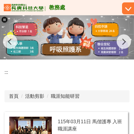
跳
教務處
到
主
要
內
容
區
:::
首頁
活動剪影
職涯知能研習
115年03月11日 馬偕護專 入班
職涯講座