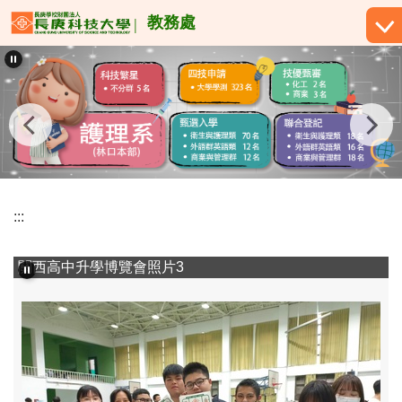
跳
教務處
到
主
要
內
容
區
:::
關西高中升學博覽會照片3