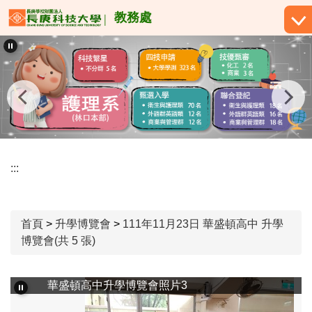
跳
教務處
到
主
要
內
容
區
:::
首頁
>
升學博覽會
>
111年11月23日 華盛頓高中 升學
博覽會(共 5 張)
華盛頓高中升學博覽會照片3