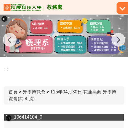
跳
教務處
到
主
要
內
容
區
:::
首頁
>
升學博覽會
>
115年04月30日 花蓮高商 升學博
覽會(共 4 張)
S__106414104_0
S