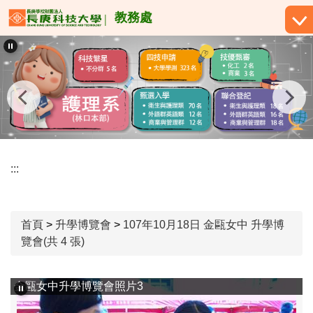
跳
教務處
到
主
要
內
容
區
:::
首頁
>
升學博覽會
>
107年10月18日 金甌女中 升學博
覽會(共 4 張)
金甌女中升學博覽會照片3