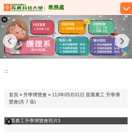
跳
教務處
到
主
要
內
容
區
:::
首頁
>
升學博覽會
>
113年05月01日 苗栗農工 升學博
覽會(共 7 張)
苗栗農工升學博覽會照片3