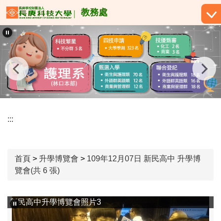
跳
教務處
到
主
要
內
容
區
:::
首頁
>
升學博覽會
>
109年12月07日 新民高中 升學博
覽會(共 6 張)
新民高中升學博覽會照片3