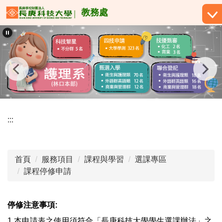
跳
教務處
到
主
要
內
容
區
:::
首頁
服務項目
課程與學習
選課專區
課程停修申請
停修注意事項:
1.本申請表之使用須符合「長庚科技大學學生選課辦法」之