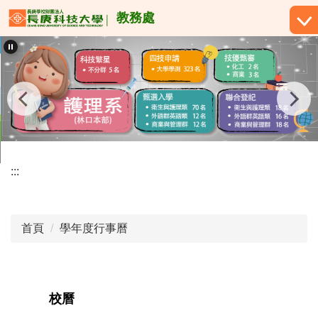
跳
教務處
到
主
要
內
容
區
:::
首頁
學年度行事曆
校曆