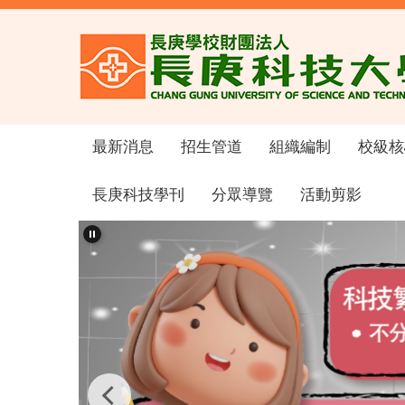
跳
到
主
要
內
容
區
最新消息
招生管道
組織編制
校級核
長庚科技學刊
分眾導覽
活動剪影