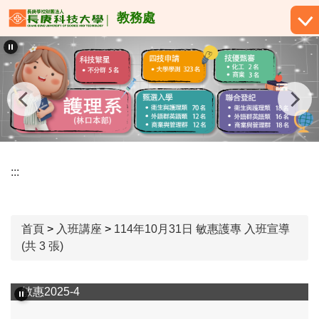
跳
教務處
到
主
要
內
容
區
:::
首頁
>
入班講座
>
114年10月31日 敏惠護專 入班宣導
(共 3 張)
敏惠2025-4