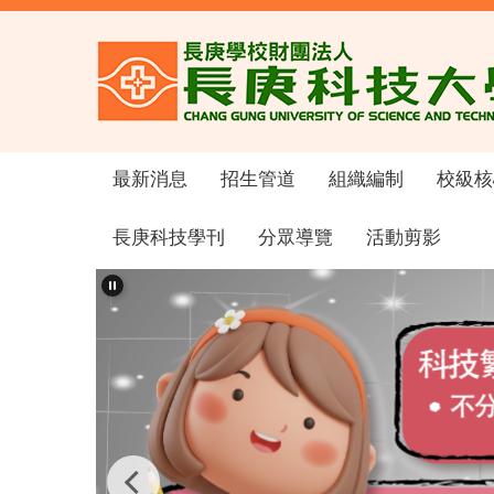
跳
到
主
要
內
容
區
最新消息
招生管道
組織編制
校級核
長庚科技學刊
分眾導覽
活動剪影