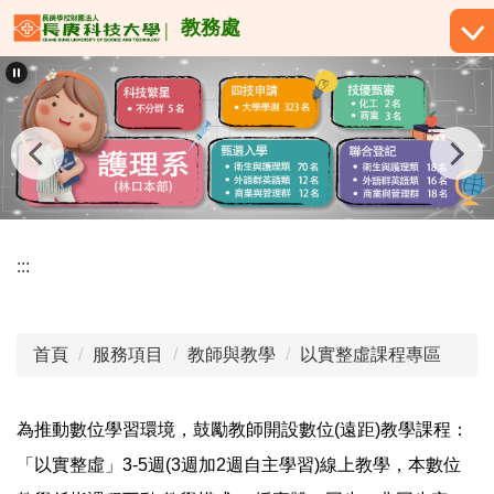
跳
教務處
到
主
要
內
容
區
:::
首頁
服務項目
教師與教學
以實整虛課程專區
為推動數位學習環境，鼓勵教師開設數位(遠距)教學課程：
「以實整虛」3-5週(3週加2週自主學習)線上教學，本數位