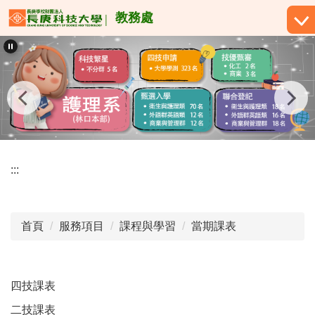
跳
教務處
到
主
要
內
容
區
:::
首頁
服務項目
課程與學習
當期課表
四技課表
二技課表