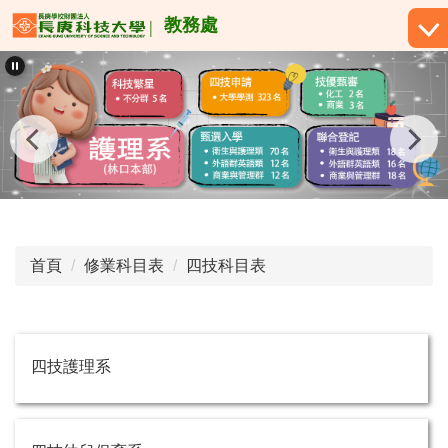
跳
教務處
到
主
要
內
容
區
首頁
修業科目表
四技科目表
四技護理系