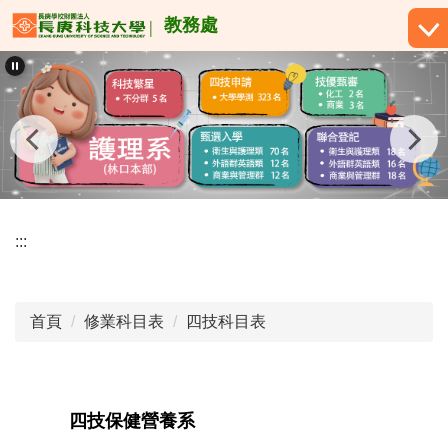
跳
教務處
到
主
要
內
容
區
:::
首頁
修業科目表
四技科目表
四技保健營養系