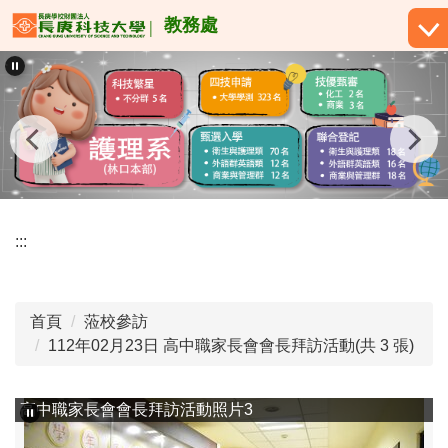
跳
教務處
到
主
要
內
容
區
:::
首頁
蒞校參訪
112年02月23日 高中職家長會會長拜訪活動(共 3 張)
高中職家長會會長拜訪活動照片3