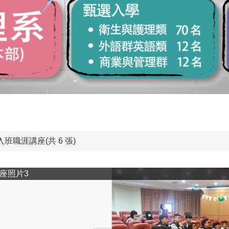
入班職涯講座(共 6 張)