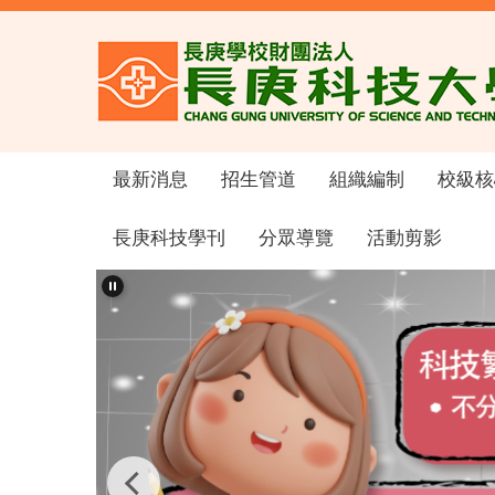
跳
到
主
要
內
容
區
最新消息
招生管道
組織編制
校級核
長庚科技學刊
分眾導覽
活動剪影