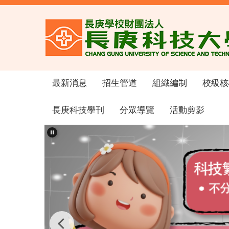
跳
到
主
要
內
容
區
最新消息
招生管道
組織編制
校級核
長庚科技學刊
分眾導覽
活動剪影