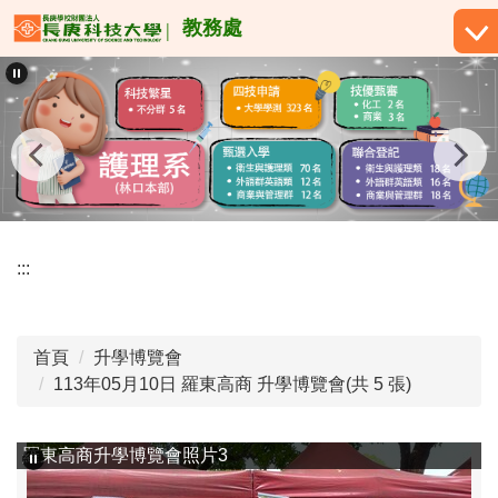
跳
教務處
到
主
要
內
容
區
:::
首頁
升學博覽會
113年05月10日 羅東高商 升學博覽會(共 5 張)
羅東高商升學博覽會照片3