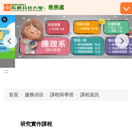
跳
教務處
到
主
要
內
容
區
:::
首頁
服務項目
課程與學習
課程資訊
研究實作課程