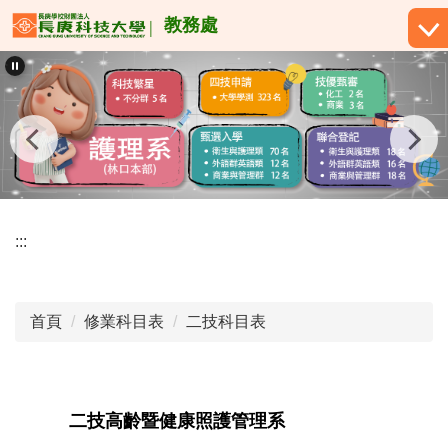
跳
教務處
到
主
要
內
容
區
:::
首頁
修業科目表
二技科目表
二技高齡暨健康照護管理系